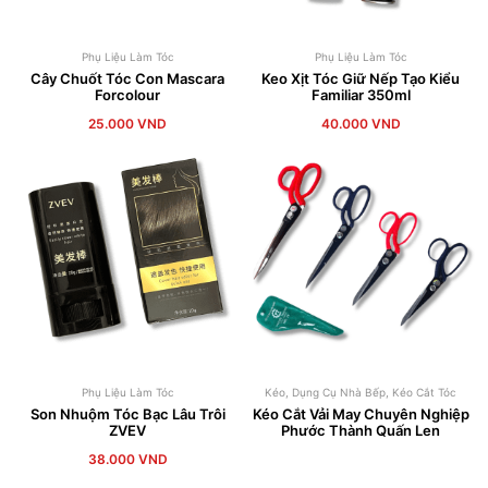
Phụ Liệu Làm Tóc
Phụ Liệu Làm Tóc
Cây Chuốt Tóc Con Mascara
Keo Xịt Tóc Giữ Nếp Tạo Kiểu
Forcolour
Familiar 350ml
25.000
VND
40.000
VND
Phụ Liệu Làm Tóc
Kéo
,
Dụng Cụ Nhà Bếp
,
Kéo Cắt Tóc
Son Nhuộm Tóc Bạc Lâu Trôi
Kéo Cắt Vải May Chuyên Nghiệp
ZVEV
Phước Thành Quấn Len
38.000
VND