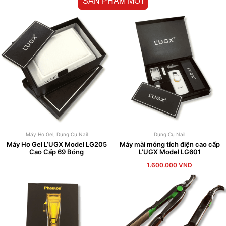
SẢN PHẨM MỚI
Máy Hơ Gel
,
Dụng Cụ Nail
Dụng Cụ Nail
Máy Hơ Gel L’UGX Model LG205
Máy mài móng tích điện cao cấp
Cao Cấp 69 Bóng
L’UGX Model LG601
1.600.000
VND