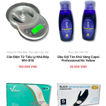
Dụng Cụ Nhà Bếp
,
Phụ Liệu Làm Tóc
Phụ Liệu Làm Tóc
Cân Điện Tử Tiểu Ly Nhà Bếp
Dầu Gội Tím Khử Vàng Capsi
WH-B16
Professional No Yellow
180.000
VND
25.000
VND