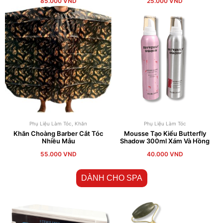
85.000
VND
25.000
VND
Phụ Liệu Làm Tóc
,
Khăn
Phụ Liệu Làm Tóc
Khăn Choàng Barber Cắt Tóc
Mousse Tạo Kiểu Butterfly
Nhiều Mẫu
Shadow 300ml Xám Và Hồng
55.000
VND
40.000
VND
DÀNH CHO SPA