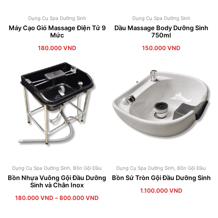
Dụng Cụ Spa Dưỡng Sinh
Dụng Cụ Spa Dưỡng Sinh
Máy Cạo Gió Massage Điện Tử 9
Dầu Massage Body Dưỡng Sinh
Mức
750ml
180.000
VND
150.000
VND
Dụng Cụ Spa Dưỡng Sinh
,
Bồn Gội Đầu
Dụng Cụ Spa Dưỡng Sinh
,
Bồn Gội Đầu
Bồn Nhựa Vuông Gội Đầu Dưỡng
Bồn Sứ Tròn Gội Đầu Dưỡng Sinh
Sinh và Chân Inox
1.100.000
VND
180.000
VND
–
800.000
VND