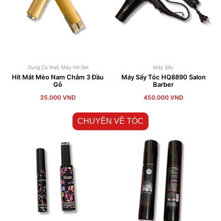
Dụng Cụ Nail
,
Máy Hơ Gel
Máy Sấy
Hít Mắt Mèo Nam Châm 3 Đầu
Máy Sấy Tóc HQ8890 Salon
Gỗ
Barber
35.000
VND
450.000
VND
CHUYÊN VỀ TÓC