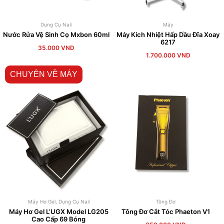
Dụng Cụ Nail
Máy
Nước Rửa Vệ Sinh Cọ Mxbon 60ml
Máy Kích Nhiệt Hấp Dầu Đĩa Xoay
6217
35.000
VND
1.700.000
VND
CHUYÊN VỀ MÁY
Máy Hơ Gel
,
Dụng Cụ Nail
Tông Đơ
Máy Hơ Gel L’UGX Model LG205
Tông Đơ Cắt Tóc Phaeton V1
Cao Cấp 69 Bóng