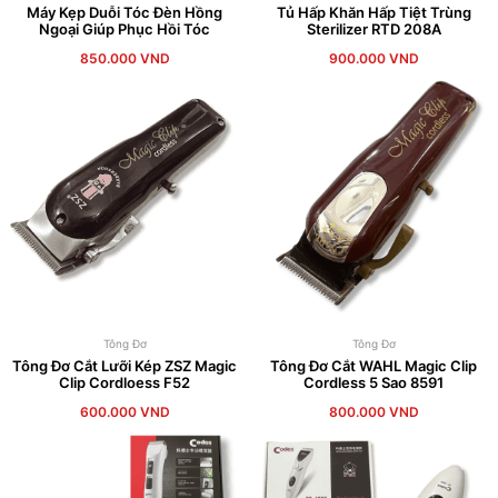
Máy Kẹp Duỗi Tóc Đèn Hồng
Tủ Hấp Khăn Hấp Tiệt Trùng
Ngoại Giúp Phục Hồi Tóc
Sterilizer RTD 208A
850.000
VND
900.000
VND
Tông Đơ
Tông Đơ
Tông Đơ Cắt Lưỡi Kép ZSZ Magic
Tông Đơ Cắt WAHL Magic Clip
Clip Cordloess F52
Cordless 5 Sao 8591
600.000
VND
800.000
VND