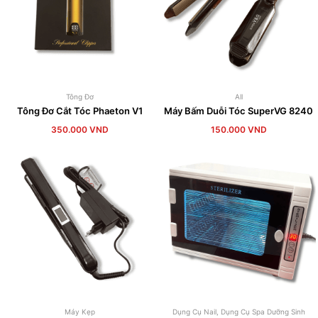
Tông Đơ
All
Tông Đơ Cắt Tóc Phaeton V1
Máy Bấm Duỗi Tóc SuperVG 8240
350.000
VND
150.000
VND
Máy Kẹp
Dụng Cụ Nail
,
Dụng Cụ Spa Dưỡng Sinh