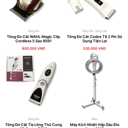
Tông Đơ
Tông Đơ
,
Tông Cắt
Tông Đơ Cắt WAHL Magic Clip
Tông Đơ Cắt Codos T6 2 Pin Sử
Cordless 5 Sao 8591
Dụng Tiện Lợi
800.000
VND
520.000
VND
Tông Đơ
Máy
Tông Đơ Cắt Tỉa Lông Thú Cưng
Máy Kích Nhiệt Hấp Dầu Đĩa