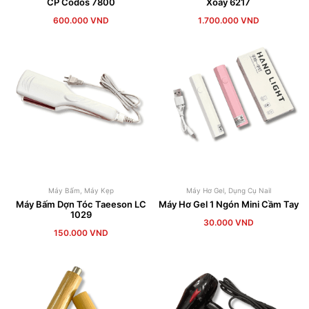
CP Codos 7800
Xoay 6217
600.000
VND
1.700.000
VND
Máy Bấm
,
Máy Kẹp
Máy Hơ Gel
,
Dụng Cụ Nail
Máy Bấm Dợn Tóc Taeeson LC
Máy Hơ Gel 1 Ngón Mini Cầm Tay
1029
30.000
VND
150.000
VND