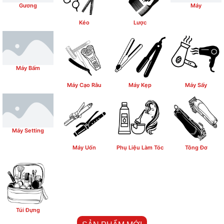
Gương
Máy
Kéo
Lược
Máy Bấm
Máy Cạo Râu
Máy Kẹp
Máy Sấy
Máy Setting
Máy Uốn
Phụ Liệu Làm Tóc
Tông Đơ
Túi Đựng