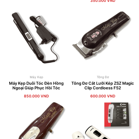
350.000
VND
Máy Kẹp
Tông Đơ
Máy Kẹp Duỗi Tóc Đèn Hồng
Tông Đơ Cắt Lưỡi Kép ZSZ Magic
Ngoại Giúp Phục Hồi Tóc
Clip Cordloess F52
850.000
VND
600.000
VND