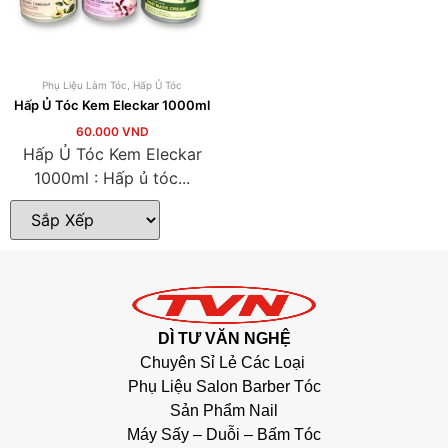
Phụ Liệu Làm Tóc
,
Hấp Ủ Tóc
Hấp Ủ Tóc Kem Eleckar 1000ml
60.000
VND
Hấp Ủ Tóc Kem Eleckar
1000ml : Hấp ủ tóc...
DÌ TƯ VĂN NGHỆ
Chuyên Sỉ Lẻ Các Loại
Phụ Liệu Salon Barber Tóc
Sản Phẩm Nail
Máy Sấy – Duỗi – Bấm Tóc