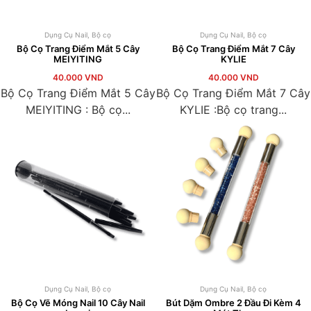
Dụng Cụ Nail
,
Bộ cọ
Dụng Cụ Nail
,
Bộ cọ
Bộ Cọ Trang Điểm Mắt 5 Cây
Bộ Cọ Trang Điểm Mắt 7 Cây
MEIYITING
KYLIE
40.000
VND
40.000
VND
Bộ Cọ Trang Điểm Mắt 5 Cây
Bộ Cọ Trang Điểm Mắt 7 Cây
MEIYITING : Bộ cọ...
KYLIE :Bộ cọ trang...
Dụng Cụ Nail
,
Bộ cọ
Dụng Cụ Nail
,
Bộ cọ
Bộ Cọ Vẽ Móng Nail 10 Cây Nail
Bút Dặm Ombre 2 Đầu Đi Kèm 4