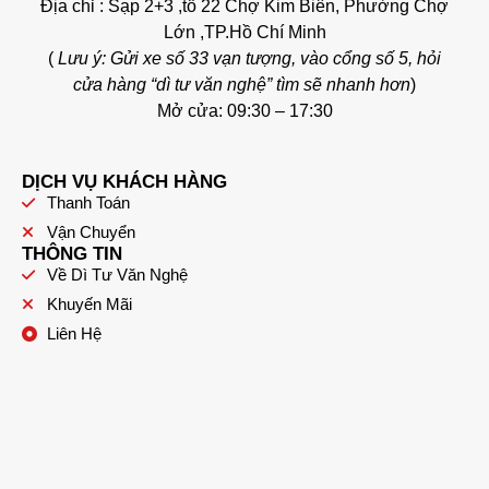
Địa chỉ : Sạp 2+3 ,tổ 22 Chợ Kim Biên, Phường Chợ
Lớn ,TP.Hồ Chí Minh
(
Lưu ý: Gửi xe số 33 vạn tượng, vào cổng số 5, hỏi
cửa hàng “dì tư văn nghệ” tìm sẽ nhanh hơn
)
Mở cửa: 09:30 – 17:30
DỊCH VỤ KHÁCH HÀNG
Thanh Toán
Vận Chuyển
THÔNG TIN
Về Dì Tư Văn Nghệ
Khuyến Mãi
Liên Hệ