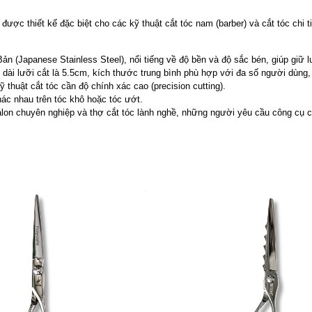
được thiết kế đặc biệt cho các kỹ thuật cắt tóc nam (barber) và cắt tóc chi t
n (Japanese Stainless Steel), nổi tiếng về độ bền và độ sắc bén, giúp giữ l
ài lưỡi cắt là 5.5cm, kích thước trung bình phù hợp với đa số người dùng, đ
 thuật cắt tóc cần độ chính xác cao (precision cutting).
ác nhau trên tóc khô hoặc tóc ướt.
on chuyên nghiệp và thợ cắt tóc lành nghề, những người yêu cầu công cụ có 