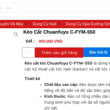
uyên Về Máy
Dụng Cụ Nail
Dụng Cụ Spa Dưỡng Si
Kéo Cắt Chuanfuyu C-FYM-550
GIÁ :
950.000
VND
Thêm vào giỏ hàng
Báo Giá Sỉ
Kéo cắt tóc Chuanfuyu C-FYM-550
là dòng k
các kỹ thuật cắt tóc nam (barber) và cắt tóc c
Thiết kế
Chất liệu cao cấp:
Kéo được làm từ 
tiếng về độ bền và độ sắc bén, giúp
Kích thước:
Kéo có tổng chiều dài 
trung bình phù hợp với đa số người
chi tiết.