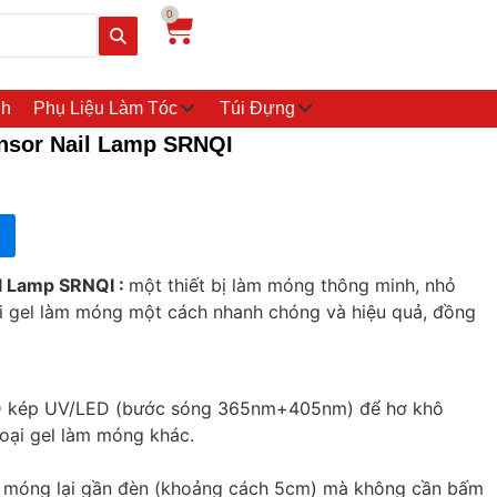
0
nh
Phụ Liệu Làm Tóc
Túi Đựng
nsor Nail Lamp SRNQI
l Lamp SRNQI :
một thiết bị làm móng thông minh, nhỏ
oại gel làm móng một cách nhanh chóng và hiệu quả, đồng
D kép UV/LED (bước sóng 365nm+405nm) để hơ khô
loại gel làm móng khác.
c móng lại gần đèn (khoảng cách 5cm) mà không cần bấm