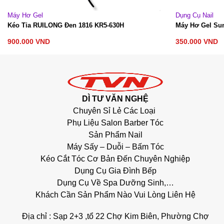
Dụng Cụ Nail
Dụng Cụ Nail
Máy Hơ Gel Sun 5 Plus 36 Bóng
Máy Hơ Gel T
350.000
VND
500.000
VND
DÌ TƯ VĂN NGHỆ
Chuyên Sỉ Lẻ Các Loại
Phụ Liệu Salon Barber Tóc
Sản Phẩm Nail
Máy Sấy – Duỗi – Bấm Tóc
Kéo Cắt Tóc Cơ Bản Đến Chuyên Nghiệp
Dụng Cụ Gia Đình Bếp
Dụng Cụ Về Spa Dưỡng Sinh,…
Khách Cần Sản Phẩm Nào Vui Lòng Liên Hệ
Địa chỉ : Sạp 2+3 ,tổ 22 Chợ Kim Biên, Phường Chợ