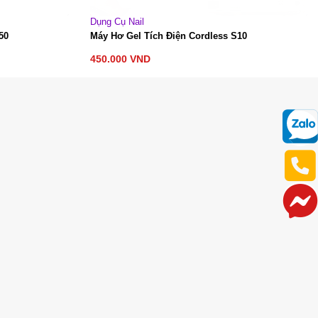
Máy Hơ Gel
Máy Hơ Gel L’UGX Model LG205 Cao Cấp 69
 S10
Bóng